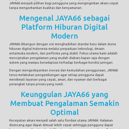
JAYA66 menjadi pilihan bagi pengguna yang menginginkan akses cepat
tanpa mengorbankan kualitas dan kenyamanan.
Mengenal JAYA66 sebagai
Platform Hiburan Digital
Modern
JAYA66 dibangun dengan visi menghadirkan standar baru dalam dunia
hiburan digital Indonesia melalui perpaduan teknologi, desain
antarmuka modern, dan performa yang stabil. Fokus utama kami adalah
menciptakan pengalaman yang mudah diakses kapan saja dengan
sistem yang mampu beradaptasi terhadap berbagai kondisi jaringan.
Dengan mengedepankan inovasi dan kemudahan penggunaan, JAYA66
terus melakukan pengembangan agar setiap pengguna dapat
menikmati layanan yang cepat, aman, dan nyaman dari berbagai
perangkat tanpa proses yang rumit.
Keunggulan JAYA66 yang
Membuat Pengalaman Semakin
Optimal
Kecepatan akses menjadi salah satu fondasi utama JAYA66. Halaman
dirancang agar dapat dimuat lebih cepat sehingga pengguna dapat