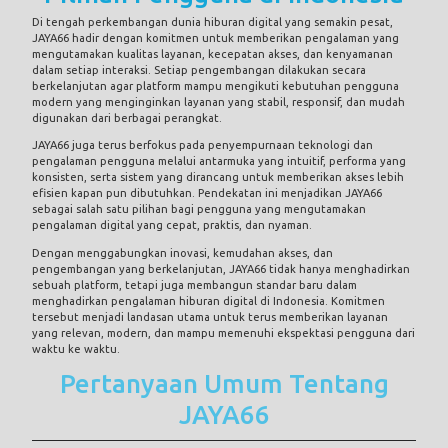
Di tengah perkembangan dunia hiburan digital yang semakin pesat,
JAYA66 hadir dengan komitmen untuk memberikan pengalaman yang
mengutamakan kualitas layanan, kecepatan akses, dan kenyamanan
dalam setiap interaksi. Setiap pengembangan dilakukan secara
berkelanjutan agar platform mampu mengikuti kebutuhan pengguna
modern yang menginginkan layanan yang stabil, responsif, dan mudah
digunakan dari berbagai perangkat.
JAYA66 juga terus berfokus pada penyempurnaan teknologi dan
pengalaman pengguna melalui antarmuka yang intuitif, performa yang
konsisten, serta sistem yang dirancang untuk memberikan akses lebih
efisien kapan pun dibutuhkan. Pendekatan ini menjadikan JAYA66
sebagai salah satu pilihan bagi pengguna yang mengutamakan
pengalaman digital yang cepat, praktis, dan nyaman.
Dengan menggabungkan inovasi, kemudahan akses, dan
pengembangan yang berkelanjutan, JAYA66 tidak hanya menghadirkan
sebuah platform, tetapi juga membangun standar baru dalam
menghadirkan pengalaman hiburan digital di Indonesia. Komitmen
tersebut menjadi landasan utama untuk terus memberikan layanan
yang relevan, modern, dan mampu memenuhi ekspektasi pengguna dari
waktu ke waktu.
Pertanyaan Umum Tentang
JAYA66