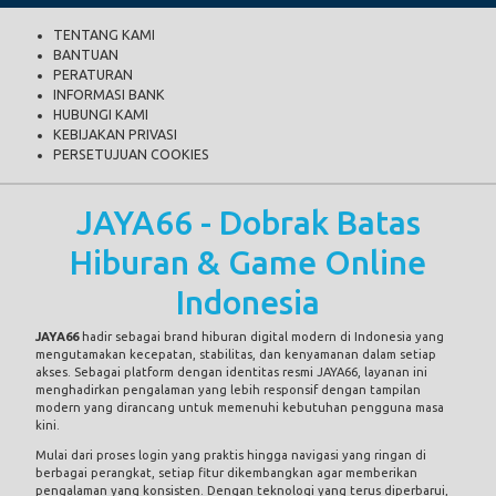
TENTANG KAMI
BANTUAN
PERATURAN
INFORMASI BANK
HUBUNGI KAMI
KEBIJAKAN PRIVASI
PERSETUJUAN COOKIES
JAYA66 - Dobrak Batas
Hiburan & Game Online
Indonesia
JAYA66
hadir sebagai brand hiburan digital modern di Indonesia yang
mengutamakan kecepatan, stabilitas, dan kenyamanan dalam setiap
akses. Sebagai platform dengan identitas resmi JAYA66, layanan ini
menghadirkan pengalaman yang lebih responsif dengan tampilan
modern yang dirancang untuk memenuhi kebutuhan pengguna masa
kini.
Mulai dari proses login yang praktis hingga navigasi yang ringan di
berbagai perangkat, setiap fitur dikembangkan agar memberikan
pengalaman yang konsisten. Dengan teknologi yang terus diperbarui,