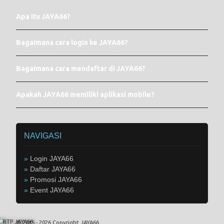
Apa itu JAYA66?
JAYA66 adalah kiblat baru platform hiburan dan game online
Bagaimana cara login ke JAYA66?
modern di Indonesia yang mendobrak batas standar lewat inovasi
akses secepat kilat, stabilitas mutlak, dan pengalaman visual
Untuk login ke JAYA66, cukup kunjungi situs resmi kami dan klik
masa depan.
Bagaimana cara mendaftar di JAYA66?
tombol "Login". Masukkan nama pengguna serta kata sandi Anda
untuk langsung masuk ke ekosistem game berkecepatan tinggi
Pendaftaran di JAYA66 sangat praktis. Kunjungi halaman
tanpa hambatan.
Apakah JAYA66 memiliki aplikasi mobile?
registrasi di situs resmi kami, isi formulir singkat dengan data
yang valid, dan akun premium Anda akan langsung aktif dalam
Ya, JAYA66 didukung aplikasi mobile mutakhir untuk Android dan
hitungan detik.
iOS. Didesain khusus demi kenyamanan Anda menikmati seluruh
hiburan digital premium kapan saja dan di mana saja dengan
NAVIGASI
lancar.
Login JAYA66
Daftar JAYA66
Promosi JAYA66
Event JAYA66
© 2015 - 2026 Copyright JAYA66.