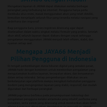
Mengakses layanan di JAYA66 dapat dilakukan melalui berbagai
perangkat yang terhubung ke internet. Pengguna hanya perlu
membuka situs resmi, masuk menggunakan akun yang telah dimiliki,
kemudian menjelajahi seluruh fitur yang tersedia melalui navigasi yang
sederhana dan responsif.
Bagi pengguna baru, proses registrasi dirancang agar dapat
diselesaikan dalam waktu singkat melalui formulir yang praktis. Setelah
akun aktif, seluruh layanan dapat diakses dengan cepat sehingga
pengalaman menggunakan JAYA66 menjadi lebih efisien, stabil, dan
nyaman setiap saat.
Mengapa JAYA66 Menjadi
Pilihan Pengguna di Indonesia
Di tengah perkembangan dunia hiburan digital yang semakin pesat,
JAYA66 hadir dengan komitmen untuk memberikan pengalaman yang
mengutamakan kualitas layanan, kecepatan akses, dan kenyamanan
dalam setiap interaksi. Setiap pengembangan dilakukan secara
berkelanjutan agar platform mampu mengikuti kebutuhan pengguna
modern yang menginginkan layanan yang stabil, responsif, dan mudah
digunakan dari berbagai perangkat.
JAYA66 juga terus berfokus pada penyempurnaan teknologi dan
pengalaman pengguna melalui antarmuka yang intuitif, performa yang
konsisten, serta sistem yang dirancang untuk memberikan akses lebih
efisien kapan pun dibutuhkan. Pendekatan ini menjadikan JAYA66