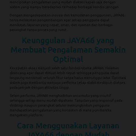
menciptakan pengalaman yang mudah diakses kapan saja dengan
sistem yang mampu beradaptasi terhadap berbagai kondisi jaringan.
Dengan mengedepankan inovasi dan kemudahan penggunaan, JAYA66
terus melakukan pengembangan agar setiap pengguna dapat
menikmati layanan yang cepat, aman, dan nyaman dari berbagai
perangkat tanpa proses yang rumit.
Keunggulan JAYA66 yang
Membuat Pengalaman Semakin
Optimal
Kecepatan akses menjadi salah satu fondasi utama JAYA66. Halaman
dirancang agar dapat dimuat lebih cepat sehingga pengguna dapat
langsung menikmati seluruh fitur tanpa harus menunggu lama. Optimasi
sistem juga membantu menjaga performa tetap stabil meskipun diakses
pada jam-jam dengan aktivitas tinggi.
Selain performa, JAYA66 menghadirkan antarmuka yang intuitif
sehingga setiap menu mudah dipahami. Tampilan yang responsif pada
desktop maupun perangkat seluler memungkinkan pengguna
mendapatkan pengalaman yang konsisten di mana pun mereka
mengakses platform.
Cara Menggunakan Layanan
JAYA66 dengan Mudah