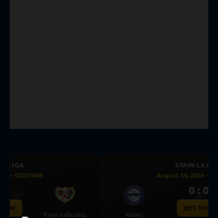
SPAIN LA LIGA
August 16, 2026 — 00:30 WIB
0 : 0
Previous
Next
BET NOW
Alaves
Getafe