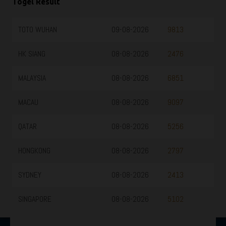
Togel Result
TOTO WUHAN
09-08-2026
9813
HK SIANG
08-08-2026
2476
MALAYSIA
08-08-2026
6851
MACAU
08-08-2026
9097
QATAR
08-08-2026
5256
HONGKONG
08-08-2026
2797
SYDNEY
08-08-2026
2413
SINGAPORE
08-08-2026
5102