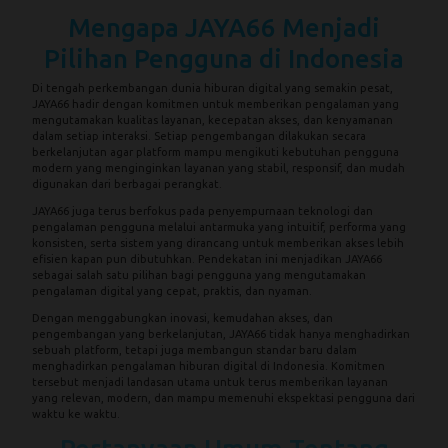
Mengapa JAYA66 Menjadi
Pilihan Pengguna di Indonesia
Di tengah perkembangan dunia hiburan digital yang semakin pesat,
JAYA66 hadir dengan komitmen untuk memberikan pengalaman yang
mengutamakan kualitas layanan, kecepatan akses, dan kenyamanan
dalam setiap interaksi. Setiap pengembangan dilakukan secara
berkelanjutan agar platform mampu mengikuti kebutuhan pengguna
modern yang menginginkan layanan yang stabil, responsif, dan mudah
digunakan dari berbagai perangkat.
JAYA66 juga terus berfokus pada penyempurnaan teknologi dan
pengalaman pengguna melalui antarmuka yang intuitif, performa yang
konsisten, serta sistem yang dirancang untuk memberikan akses lebih
efisien kapan pun dibutuhkan. Pendekatan ini menjadikan JAYA66
sebagai salah satu pilihan bagi pengguna yang mengutamakan
pengalaman digital yang cepat, praktis, dan nyaman.
Dengan menggabungkan inovasi, kemudahan akses, dan
pengembangan yang berkelanjutan, JAYA66 tidak hanya menghadirkan
sebuah platform, tetapi juga membangun standar baru dalam
menghadirkan pengalaman hiburan digital di Indonesia. Komitmen
tersebut menjadi landasan utama untuk terus memberikan layanan
yang relevan, modern, dan mampu memenuhi ekspektasi pengguna dari
waktu ke waktu.