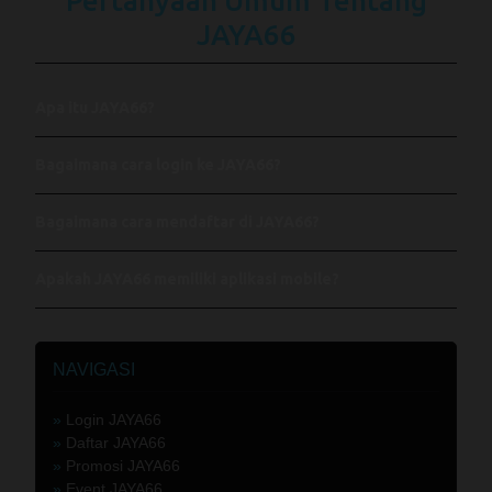
Pertanyaan Umum Tentang
JAYA66
Apa itu JAYA66?
JAYA66 adalah kiblat baru platform hiburan dan game online
Bagaimana cara login ke JAYA66?
modern di Indonesia yang mendobrak batas standar lewat inovasi
akses secepat kilat, stabilitas mutlak, dan pengalaman visual
Untuk login ke JAYA66, cukup kunjungi situs resmi kami dan klik
masa depan.
Bagaimana cara mendaftar di JAYA66?
tombol "Login". Masukkan nama pengguna serta kata sandi Anda
untuk langsung masuk ke ekosistem game berkecepatan tinggi
Pendaftaran di JAYA66 sangat praktis. Kunjungi halaman
tanpa hambatan.
Apakah JAYA66 memiliki aplikasi mobile?
registrasi di situs resmi kami, isi formulir singkat dengan data
yang valid, dan akun premium Anda akan langsung aktif dalam
Ya, JAYA66 didukung aplikasi mobile mutakhir untuk Android dan
hitungan detik.
iOS. Didesain khusus demi kenyamanan Anda menikmati seluruh
hiburan digital premium kapan saja dan di mana saja dengan
NAVIGASI
lancar.
Login JAYA66
Daftar JAYA66
Promosi JAYA66
Event JAYA66